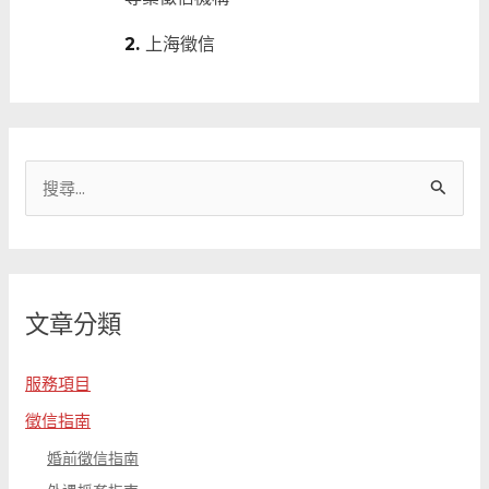
上海徵信
搜
尋
關
鍵
文章分類
字
:
服務項目
徵信指南
婚前徵信指南