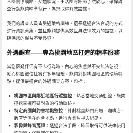
人際關係網絡、交通狀況、生活圈等細節了然於心，確保調
查行動能夠精準執行，為您取得有效證據。
我們的調查人員皆受過嚴格訓練，擅長透過合法合規的方式
進行資訊蒐集，並且能夠提供高效且具法律效力的證據，以
確保您的權益不受侵犯。
外遇調查——專為桃園地區打造的精準服務
當您懷疑伴侶有不忠行為時，內心的焦慮與不安無法忽視。
勵心桃園徵信社擁有多年經驗，能夠針對桃園地區的環境特
點，提供最適合的外遇調查方案，包括：
桃園市區與鄰近地區行蹤監控
：熟悉當地交通動線，能夠
迅速掌握可疑對象的行動軌跡。
特定商圈與約會地點監控
：針對桃園熱門商場、咖啡店、
飯店等潛在約會地點，進行專業監視與紀錄。
影像與錄音蒐證
：透過合法手段，確保取得可供法律使用
的證據，保障您的權益。