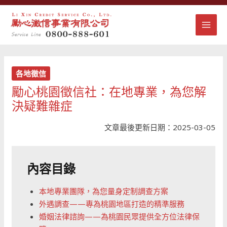
跳
MAI
至
主
MEN
要
內
容
各地徵信
勵心桃園徵信社：在地專業，為您解
決疑難雜症
文章最後更新日期：2025-03-05
內容目錄
本地專業團隊，為您量身定制調查方案
外遇調查——專為桃園地區打造的精準服務
婚姻法律諮詢——為桃園民眾提供全方位法律保