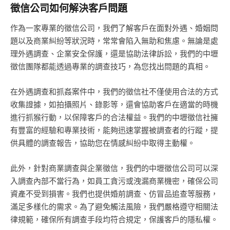
徵信公司如何解決客戶問題
作為一家專業的徵信公司，我們了解客戶在面對外遇、婚姻問
題以及商業糾紛等狀況時，常常會陷入無助和焦慮。無論是處
理外遇調查、企業安全保護，還是協助法律訴訟，我們的中壢
徵信團隊都能透過專業的調查技巧，為您找出問題的真相。
在外遇調查和抓姦案件中，我們的徵信社不僅使用合法的方式
收集證據，如拍攝照片、錄影等，還會協助客戶在適當的時機
進行抓猴行動，以保障客戶的合法權益。我們的中壢徵信社擁
有豐富的經驗和專業技術，能夠迅速掌握被調查者的行蹤，提
供具體的調查報告，協助您在情感糾紛中取得主動權。
此外，針對商業調查與企業徵信，我們的中壢徵信公司可以深
入調查內部不當行為，如員工貪污或洩漏商業機密，確保公司
資產不受到損害。我們也提供婚前調查、仿冒品追查等服務，
滿足多樣化的需求。為了避免觸法風險，我們嚴格遵守相關法
律規範，確保所有調查手段均符合規定，保護客戶的隱私權。