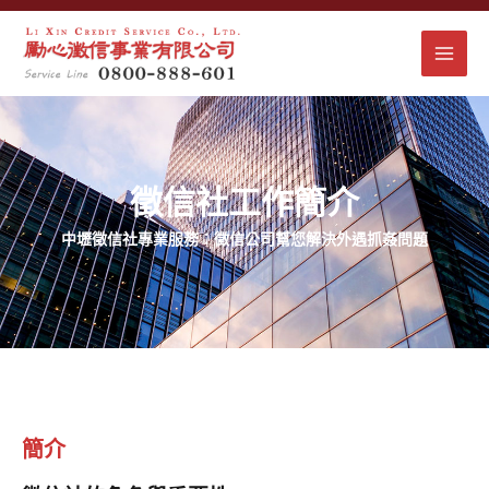
跳
MAI
至
主
MEN
要
內
容
徵信社工作簡介
中壢徵信社專業服務：徵信公司幫您解決外遇抓姦問題
簡介