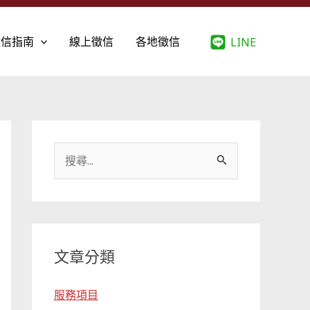
徵信指南
線上徵信
各地徵信
LINE
搜
尋
關
鍵
字
文章分類
:
服務項目