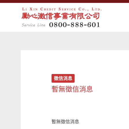
跳
至
主
要
內
容
徵信消息
暫無徵信消息
暫無徵信消息