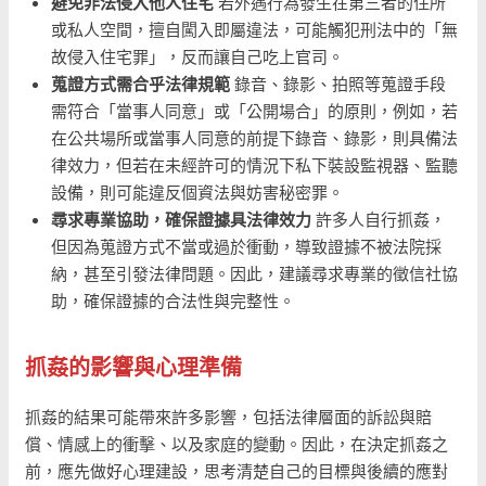
避免非法侵入他人住宅
若外遇行為發生在第三者的住所
或私人空間，擅自闖入即屬違法，可能觸犯刑法中的「無
故侵入住宅罪」，反而讓自己吃上官司。
蒐證方式需合乎法律規範
錄音、錄影、拍照等蒐證手段
需符合「當事人同意」或「公開場合」的原則，例如，若
在公共場所或當事人同意的前提下錄音、錄影，則具備法
律效力，但若在未經許可的情況下私下裝設監視器、監聽
設備，則可能違反個資法與妨害秘密罪。
尋求專業協助，確保證據具法律效力
許多人自行抓姦，
但因為蒐證方式不當或過於衝動，導致證據不被法院採
納，甚至引發法律問題。因此，建議尋求專業的徵信社協
助，確保證據的合法性與完整性。
抓姦的影響與心理準備
抓姦的結果可能帶來許多影響，包括法律層面的訴訟與賠
償、情感上的衝擊、以及家庭的變動。因此，在決定抓姦之
前，應先做好心理建設，思考清楚自己的目標與後續的應對