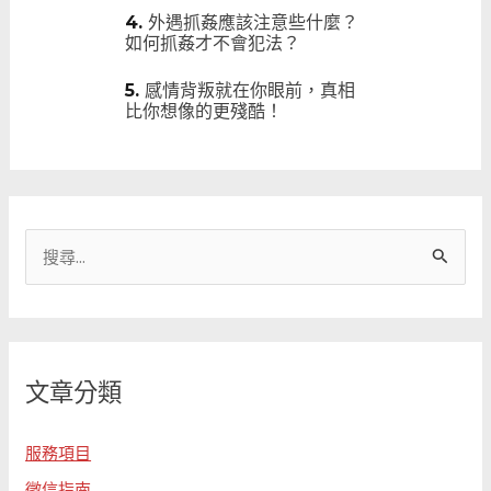
外遇抓姦應該注意些什麼？
如何抓姦才不會犯法？
感情背叛就在你眼前，真相
比你想像的更殘酷！
搜
尋
關
鍵
文章分類
字
:
服務項目
徵信指南