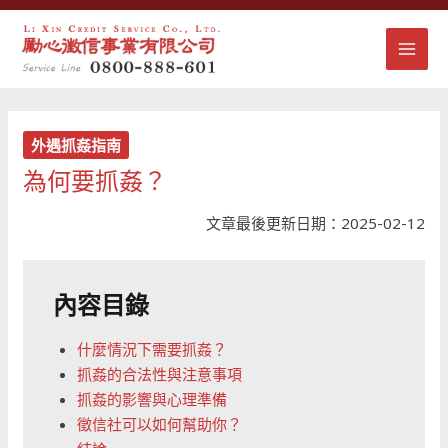
跳
MAI
至
主
MEN
要
內
容
外遇抓姦指南
為何要抓姦？
文章最後更新日期：2025-02-12
內容目錄
什麼情況下需要抓姦？
抓姦的合法性與注意事項
抓姦的影響與心理準備
徵信社可以如何幫助你？