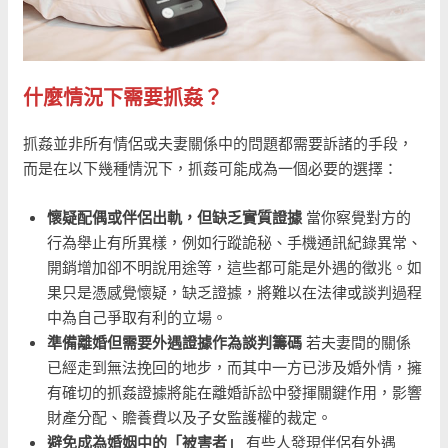
什麼情況下需要抓姦？
抓姦並非所有情侶或夫妻關係中的問題都需要訴諸的手段，
而是在以下幾種情況下，抓姦可能成為一個必要的選擇：
懷疑配偶或伴侶出軌，但缺乏實質證據
當你察覺對方的
行為舉止有所異樣，例如行蹤詭秘、手機通訊紀錄異常、
開銷增加卻不明說用途等，這些都可能是外遇的徵兆。如
果只是憑感覺懷疑，缺乏證據，將難以在法律或談判過程
中為自己爭取有利的立場。
準備離婚但需要外遇證據作為談判籌碼
若夫妻間的關係
已經走到無法挽回的地步，而其中一方已涉及婚外情，擁
有確切的抓姦證據將能在離婚訴訟中發揮關鍵作用，影響
財產分配、贍養費以及子女監護權的裁定。
避免成為婚姻中的「被害者」
有些人發現伴侶有外遇