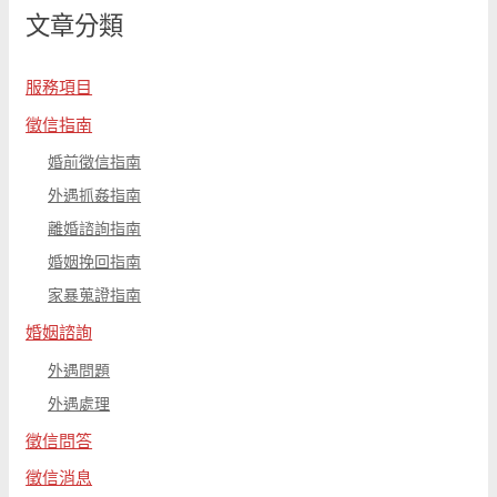
文章分類
字
:
服務項目
徵信指南
婚前徵信指南
外遇抓姦指南
離婚諮詢指南
婚姻挽回指南
家暴蒐證指南
婚姻諮詢
外遇問題
外遇處理
徵信問答
徵信消息