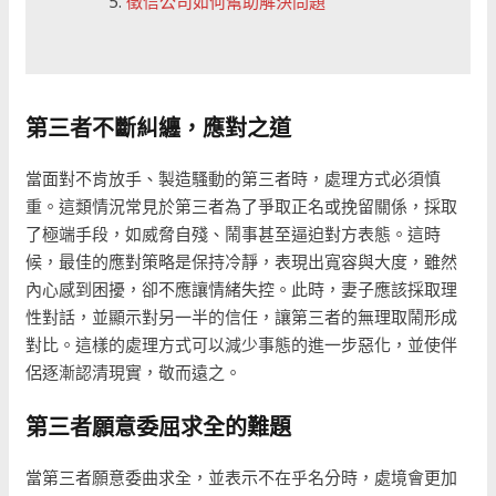
徵信公司如何幫助解決問題
第三者不斷糾纏，應對之道
當面對不肯放手、製造騷動的第三者時，處理方式必須慎
重。這類情況常見於第三者為了爭取正名或挽留關係，採取
了極端手段，如威脅自殘、鬧事甚至逼迫對方表態。這時
候，最佳的應對策略是保持冷靜，表現出寬容與大度，雖然
內心感到困擾，卻不應讓情緒失控。此時，妻子應該採取理
性對話，並顯示對另一半的信任，讓第三者的無理取鬧形成
對比。這樣的處理方式可以減少事態的進一步惡化，並使伴
侶逐漸認清現實，敬而遠之。
第三者願意委屈求全的難題
當第三者願意委曲求全，並表示不在乎名分時，處境會更加