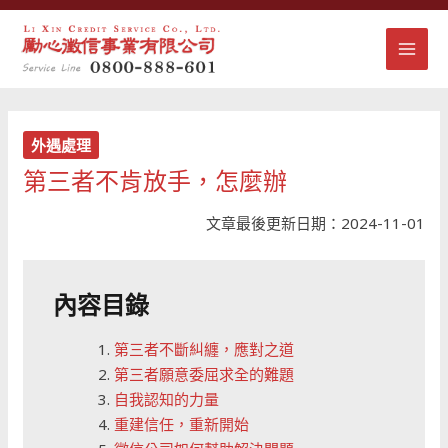
跳
MAI
至
主
MEN
要
內
容
外遇處理
第三者不肯放手，怎麼辦
文章最後更新日期：2024-11-01
內容目錄
第三者不斷糾纏，應對之道
第三者願意委屈求全的難題
自我認知的力量
重建信任，重新開始