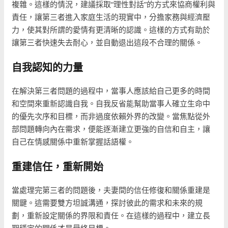
複雜。這樣的情況，建議採取“理性對話”的方式來協商權利與
責任，讓第三者進入家庭生活的現實中，分擔家務與經濟壓
力，使其對所謂的愛情有更清晰的認識。這樣的方式有助於
讓第三者快速失去耐心，並自動退出這段不合理的關係。
自我認知的力量
在解決第三者問題的過程中，當事人應該給自己更多的時間
和空間來重新認識自我。自我反省能幫助當事人確立生命中
的優先次序和目標，而非過度依賴外界的改變。當焦點從外
部問題轉向內在需求，便能逐漸建立更強的自信和自主，讓
自己在情感關係中重新掌握話語權。
重建信任，重新開始
當處理完第三者的問題後，夫妻間的信任修復和關係重建是
關鍵。這需要雙方坦誠溝通，探討彼此的需求和未來的規
劃，重新設定關係的界限和責任。在這樣的過程中，建立長
期穩定的關係才是最終目標。