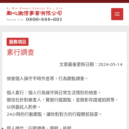
跳
MAI
至
主
MEN
要
內
容
服務項目
素行調查
文章最後更新日期：2024-05-14
偵查個人操守平時作息等，行為跟監調查。
個人素行：個人行為操守與日常生活情形的偵查。
徵信社針對被查人，實施行蹤跟監，並錄影存證或拍照等，
以供委託人酌參。
24小時的行動跟監，讓你對對方的行蹤暸若指掌。
個人徵信：行蹤調查．跟蹤．追蹤