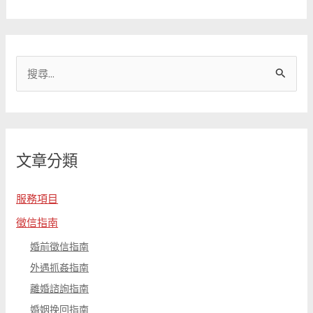
搜
尋
關
鍵
文章分類
字
:
服務項目
徵信指南
婚前徵信指南
外遇抓姦指南
離婚諮詢指南
婚姻挽回指南