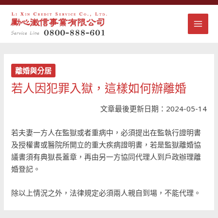
跳
MAI
至
主
MEN
要
內
容
離婚與分居
若人因犯罪入獄，這樣如何辦離婚
文章最後更新日期：2024-05-14
若夫妻一方人在監獄或者重病中，必須提出在監執行證明書
及授權書或醫院所開立的重大疾病證明書，若是監獄離婚協
議書須有典獄長蓋章，再由另一方協同代理人到戶政辦理離
婚登記。
除以上情況之外，法律規定必須兩人親自到場，不能代理。