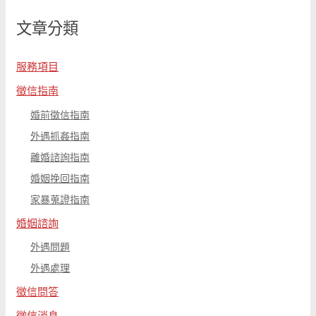
鍵
文章分類
字
:
服務項目
徵信指南
婚前徵信指南
外遇抓姦指南
離婚諮詢指南
婚姻挽回指南
家暴蒐證指南
婚姻諮詢
外遇問題
外遇處理
徵信問答
徵信消息