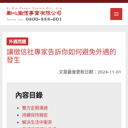
跳
MAI
至
主
MEN
要
內
容
外遇問題
讓徵信社專家告訴你如何避免外遇的
發生
文章最後更新日期：2024-11-01
內容目錄
雙方定期溝通
持續保持親密
解決生活中衝突