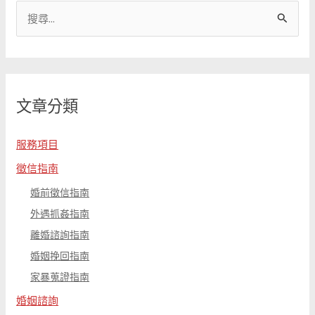
搜
尋
關
鍵
文章分類
字
:
服務項目
徵信指南
婚前徵信指南
外遇抓姦指南
離婚諮詢指南
婚姻挽回指南
家暴蒐證指南
婚姻諮詢