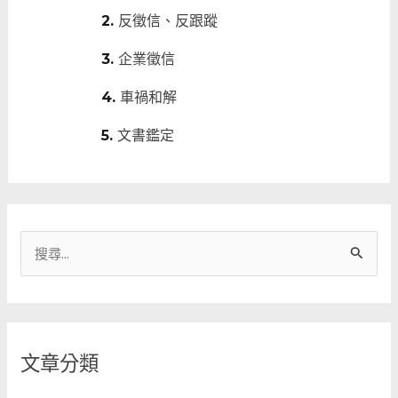
反徵信、反跟蹤
企業徵信
車禍和解
文書鑑定
搜
尋
關
鍵
文章分類
字
: