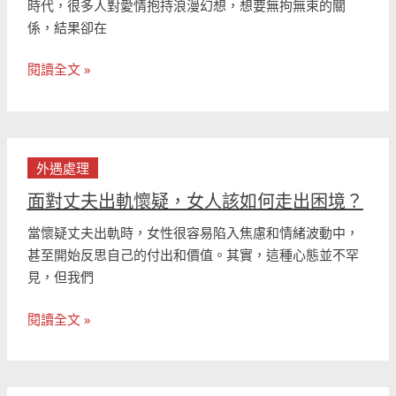
的
時代，很多人對愛情抱持浪漫幻想，想要無拘無束的關
束，
重
係，結果卻在
婚
要
姻
挑
閱讀全文 »
也
戰
不
是
唯
面
一
外遇處理
對
答
丈
面對丈夫出軌懷疑，女人該如何走出困境？
案
夫
當懷疑丈夫出軌時，女性很容易陷入焦慮和情緒波動中，
出
甚至開始反思自己的付出和價值。其實，這種心態並不罕
軌
見，但我們
懷
疑，
閱讀全文 »
女
人
該
如