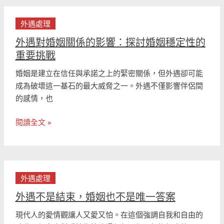
護
外
婚
外遇處理
遇
姻
對
外遇對婚姻關係的影響：探討婚姻穩定性的
的
婚
重要挑戰
穩
姻
定
婚姻是建立在信任與承諾之上的緊密關係，但外遇卻可能
關
成為破壞這一基石的最大威脅之一。外遇不僅影響伴侶間
係
的感情，也
的
影
閱讀全文 »
響：
探
討
婚
外
姻
外遇處理
遇
穩
不
外遇不是結束，婚姻也不是唯一答案
定
是
性
現代人的愛情觀讓人又愛又怕。在這個強調自我和自由的
結