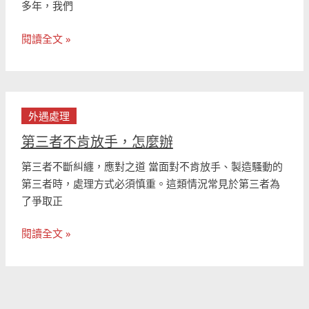
酷
多年，我們
告
的
訴
真
閱讀全文 »
你
相!
如
何
避
第
免
外遇處理
三
外
者
第三者不肯放手，怎麼辦
遇
不
的
第三者不斷糾纏，應對之道 當面對不肯放手、製造騷動的
肯
發
第三者時，處理方式必須慎重。這類情況常見於第三者為
放
生
了爭取正
手，
怎
閱讀全文 »
麼
辦