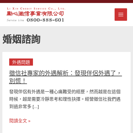
跳
文
MAI
至
章
主
分
MEN
要
頁
內
婚姻諮詢
容
徵
外遇問題
信
社
徵信社專家的外遇解析：發現伴侶外遇了，
專
別慌！
家
發現伴侶有外遇是一種心痛難受的經歷，然而越是在這個
的
時候，越是需要冷靜思考和理性抉擇。經營徵信社我們遇
外
到過非常多 […]
遇
解
閱讀全文 »
析：
發