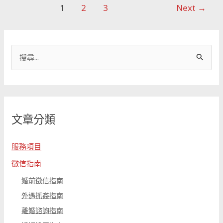
1
2
3
Next
→
搜
尋
關
鍵
文章分類
字
:
服務項目
徵信指南
婚前徵信指南
外遇抓姦指南
離婚諮詢指南