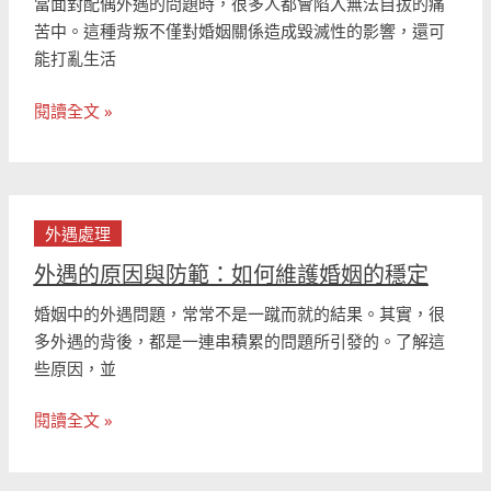
當面對配偶外遇的問題時，很多人都會陷入無法自拔的痛
麼
苦中。這種背叛不僅對婚姻關係造成毀滅性的影響，還可
辦？
能打亂生活
五
步
閱讀全文 »
驟
助
您
有
外
效
外遇處理
遇
應
的
外遇的原因與防範：如何維護婚姻的穩定
對
原
婚
婚姻中的外遇問題，常常不是一蹴而就的結果。其實，很
因
姻
多外遇的背後，都是一連串積累的問題所引發的。了解這
與
問
些原因，並
防
題
範：
閱讀全文 »
如
何
維