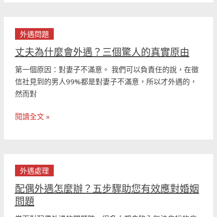
現
伴
丈
侶
外遇問題
夫
外
為
丈夫為什麼會外遇？三個驚人的真實原由
遇
什
了，
第一個原因：對妻子不滿意。 我們可以負責任的說，在徵
麼
別
信社見到的男人99%都是對妻子不滿意，所以才外遇的，
會
慌！
然而對
外
遇？
閱讀全文 »
三
個
驚
人
配
的
外遇處理
偶
真
外
配偶外遇怎麼辦？五步驟助您有效應對婚姻
實
遇
問題
原
怎
由