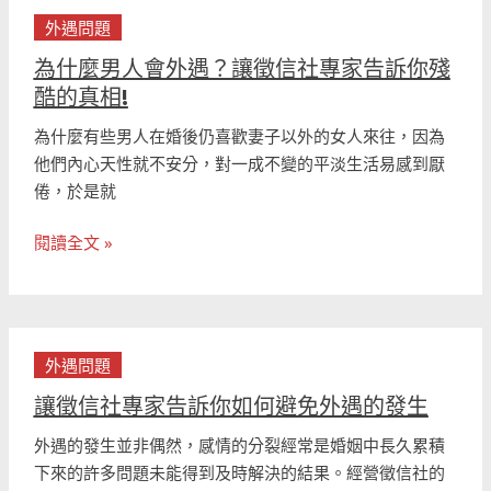
為
何
外遇問題
什
走
麼
為什麼男人會外遇？讓徵信社專家告訴你殘
出
男
酷的真相!
困
人
境？
為什麼有些男人在婚後仍喜歡妻子以外的女人來往，因為
會
他們內心天性就不安分，對一成不變的平淡生活易感到厭
外
倦，於是就
遇？
讓
閱讀全文 »
徵
信
社
專
讓
家
外遇問題
徵
告
信
讓徵信社專家告訴你如何避免外遇的發生
訴
社
你
外遇的發生並非偶然，感情的分裂經常是婚姻中長久累積
專
殘
下來的許多問題未能得到及時解決的結果。經營徵信社的
家