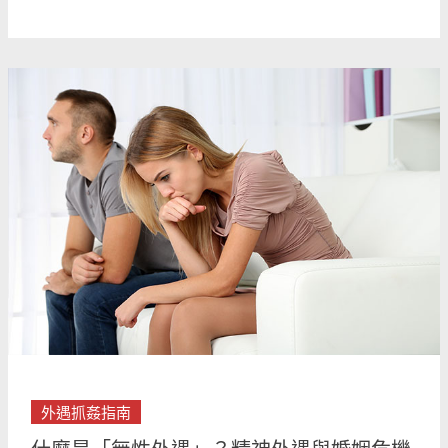
權
益！
什
麼
是
「無
性
外
遇」？
精
神
外
遇
與
婚
姻
外遇抓姦指南
危