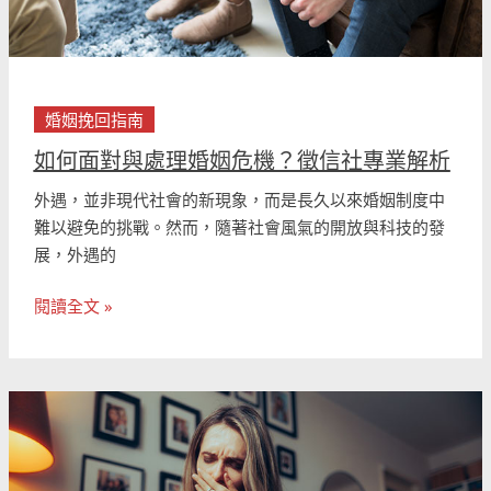
危
機？
徵
信
社
婚姻挽回指南
專
如何面對與處理婚姻危機？徵信社專業解析
業
解
外遇，並非現代社會的新現象，而是長久以來婚姻制度中
析
難以避免的挑戰。然而，隨著社會風氣的開放與科技的發
展，外遇的
閱讀全文 »
外
遇
抓
姦