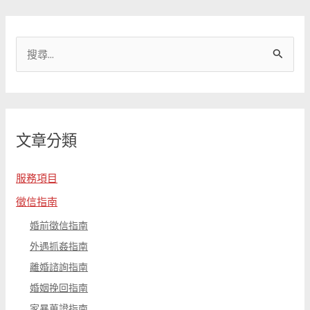
搜
尋
關
鍵
文章分類
字
:
服務項目
徵信指南
婚前徵信指南
外遇抓姦指南
離婚諮詢指南
婚姻挽回指南
家暴蒐證指南