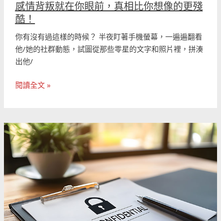
感情背叛就在你眼前，真相比你想像的更殘
的
酷！
更
殘
你有沒有過這樣的時候？ 半夜盯著手機螢幕，一遍遍翻看
酷！
他/她的社群動態，試圖從那些零星的文字和照片裡，拼湊
出他/
閱讀全文 »
婚
前
徵
信
的
法
律
和