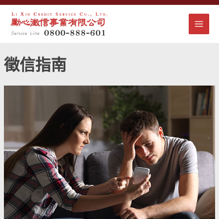
跳
文
MAI
至
章
主
分
MEN
要
頁
內
徵信指南
容
懷
疑
伴
侶
外
遇
怎
麼
辦？
如
何