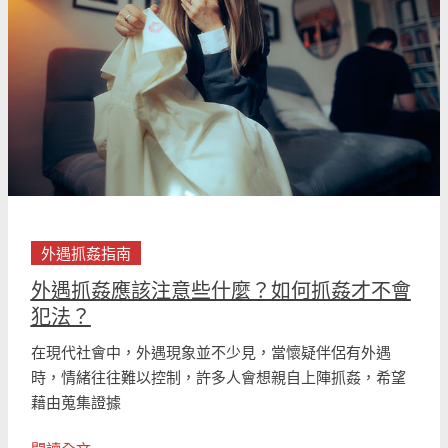
應
該
注
意
些
什
麼？
如
何
抓
外遇抓姦指南
姦
外遇抓姦應該注意些什麼？如何抓姦才不會
才
犯法？
不
會
在現代社會中，外遇現象並不少見，當懷疑伴侶有外遇
犯
時，情緒往往難以控制，許多人會想親自上陣抓姦，希望
法？
藉由蒐集證據