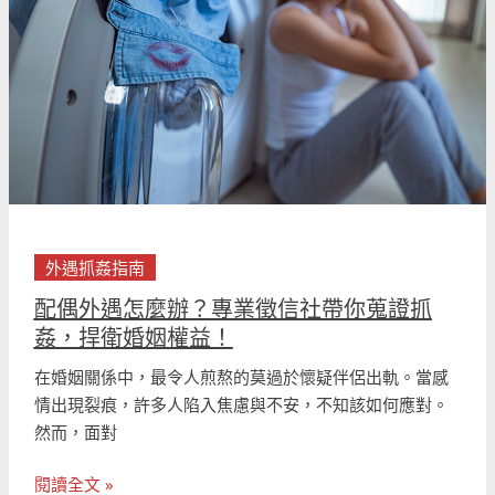
怎
麼
辦？
專
業
徵
信
社
帶
你
外遇抓姦指南
蒐
配偶外遇怎麼辦？專業徵信社帶你蒐證抓
證
姦，捍衛婚姻權益！
抓
姦，
在婚姻關係中，最令人煎熬的莫過於懷疑伴侶出軌。當感
捍
情出現裂痕，許多人陷入焦慮與不安，不知該如何應對。
衛
然而，面對
婚
姻
閱讀全文 »