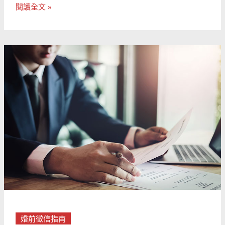
閱讀全文 »
如
何
選
擇
合
適
的
徵
信
社
進
行
婚
前
婚前徵信指南