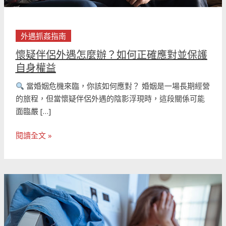
正
確
應
外遇抓姦指南
對
懷疑伴侶外遇怎麼辦？如何正確應對並保護
並
自身權益
保
護
當婚姻危機來臨，你該如何應對？ 婚姻是一場長期經營
自
的旅程，但當懷疑伴侶外遇的陰影浮現時，這段關係可能
身
面臨嚴 […]
權
益
閱讀全文 »
配
偶
外
遇